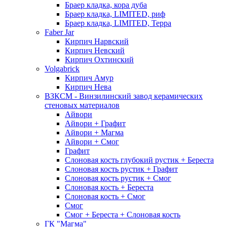
Браер кладка, кора дуба
Браер кладка, LIMITED, риф
Браер кладка, LIMITED, Терра
Faber Jar
Кирпич Нарвский
Кирпич Невский
Кирпич Охтинский
Volgabrick
Кирпич Амур
Кирпич Нева
ВЗКСМ - Винзилинский завод керамических
стеновых материалов
Айвори
Айвори + Графит
Айвори + Магма
Айвори + Смог
Графит
Слоновая кость глубокий рустик + Береста
Слоновая кость рустик + Графит
Слоновая кость рустик + Смог
Слоновая кость + Береста
Слоновая кость + Смог
Смог
Смог + Береста + Слоновая кость
ГК "Магма"