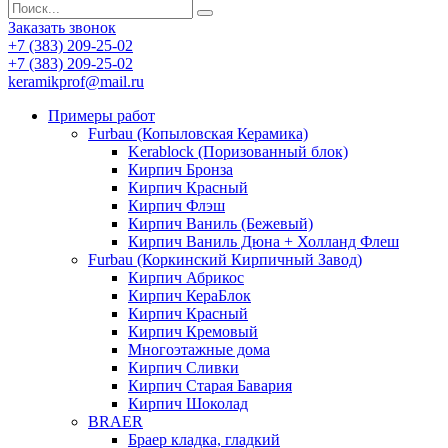
Заказать звонок
+7 (383) 209-25-02
+7 (383) 209-25-02
keramikprof@mail.ru
Примеры работ
Furbau (Копыловская Керамика)
Kerablock (Поризованный блок)
Кирпич Бронза
Кирпич Красный
Кирпич Флэш
Кирпич Ваниль (Бежевый)
Кирпич Ваниль Дюна + Холланд Флеш
Furbau (Коркинский Кирпичный Завод)
Кирпич Абрикос
Кирпич КераБлок
Кирпич Красный
Кирпич Кремовый
Многоэтажные дома
Кирпич Сливки
Кирпич Старая Бавария
Кирпич Шоколад
BRAER
Браер кладка, гладкий