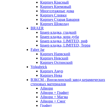
Кирпич Красный
Кирпич Кремовый
Многоэтажные дома
Кирпич Сливки
Кирпич Старая Бавария
Кирпич Шоколад
BRAER
Браер кладка, гладкий
Браер кладка, кора дуба
Браер кладка, LIMITED, риф
Браер кладка, LIMITED, Терра
Faber Jar
Кирпич Нарвский
Кирпич Невский
Кирпич Охтинский
Volgabrick
Кирпич Амур
Кирпич Нева
ВЗКСМ - Винзилинский завод керамических
стеновых материалов
Айвори
Айвори + Графит
Айвори + Магма
Айвори + Смог
Графит