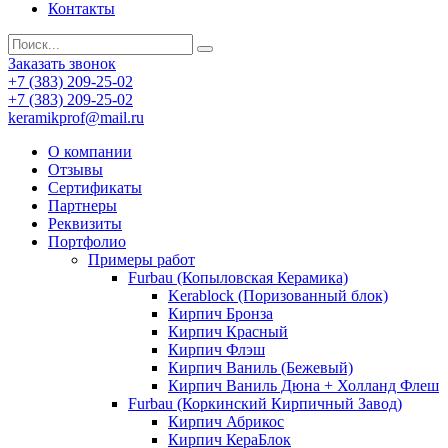
Контакты
Заказать звонок
+7 (383) 209-25-02
+7 (383) 209-25-02
keramikprof@mail.ru
О компании
Отзывы
Сертификаты
Партнеры
Реквизиты
Портфолио
Примеры работ
Furbau (Копыловская Керамика)
Kerablock (Поризованный блок)
Кирпич Бронза
Кирпич Красный
Кирпич Флэш
Кирпич Ваниль (Бежевый)
Кирпич Ваниль Дюна + Холланд Флеш
Furbau (Коркинский Кирпичный Завод)
Кирпич Абрикос
Кирпич КераБлок