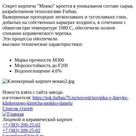
Секрет кирпича "Мокко" кроется в уникальном составе сырья,
разработанном технологами Furbau.
Выверенные пропорции легкоплавких и тугоплавких глин,
добытых на собственных карьерах холдинга, в сочетании с
обжигом при температуре 1080 С, обеспечили полное
спекание керамического черепка.
Эти процессы обеспечили
высокие технические характеристики:
Марка прочности М300
Морозостойкость до F200
Водопоглощение 4.6%
Новость взята с сайта завода-
изготовителя:
https://nsk.furbau70.ru/novosti/novinka-v-lineyke-
klinkernogo-kirpicha-mokko-slanets/
Список статей
Лицевой и керамический кирпич
+7 (383) 209-25-02
+7 (383) 209-25-02
keramikprof@mail.ru