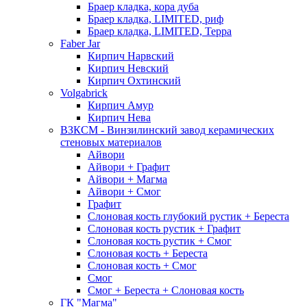
Браер кладка, кора дуба
Браер кладка, LIMITED, риф
Браер кладка, LIMITED, Терра
Faber Jar
Кирпич Нарвский
Кирпич Невский
Кирпич Охтинский
Volgabrick
Кирпич Амур
Кирпич Нева
ВЗКСМ - Винзилинский завод керамических
стеновых материалов
Айвори
Айвори + Графит
Айвори + Магма
Айвори + Смог
Графит
Слоновая кость глубокий рустик + Береста
Слоновая кость рустик + Графит
Слоновая кость рустик + Смог
Слоновая кость + Береста
Слоновая кость + Смог
Смог
Смог + Береста + Слоновая кость
ГК "Магма"