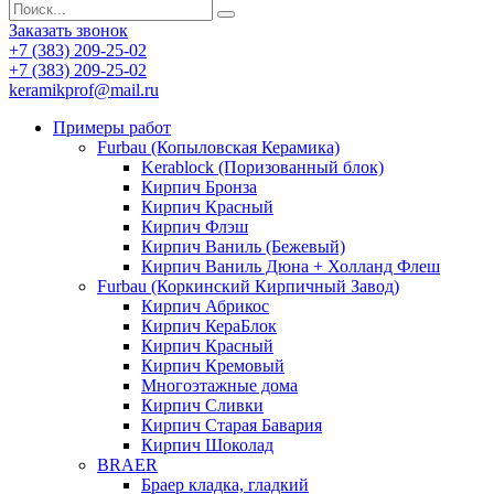
Заказать звонок
+7 (383) 209-25-02
+7 (383) 209-25-02
keramikprof@mail.ru
Примеры работ
Furbau (Копыловская Керамика)
Kerablock (Поризованный блок)
Кирпич Бронза
Кирпич Красный
Кирпич Флэш
Кирпич Ваниль (Бежевый)
Кирпич Ваниль Дюна + Холланд Флеш
Furbau (Коркинский Кирпичный Завод)
Кирпич Абрикос
Кирпич КераБлок
Кирпич Красный
Кирпич Кремовый
Многоэтажные дома
Кирпич Сливки
Кирпич Старая Бавария
Кирпич Шоколад
BRAER
Браер кладка, гладкий