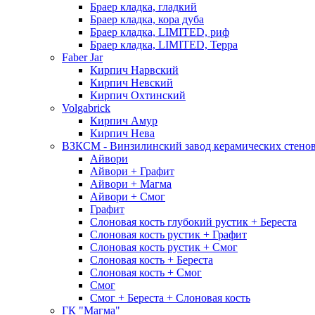
Браер кладка, гладкий
Браер кладка, кора дуба
Браер кладка, LIMITED, риф
Браер кладка, LIMITED, Терра
Faber Jar
Кирпич Нарвский
Кирпич Невский
Кирпич Охтинский
Volgabrick
Кирпич Амур
Кирпич Нева
ВЗКСМ - Винзилинский завод керамических стено
Айвори
Айвори + Графит
Айвори + Магма
Айвори + Смог
Графит
Слоновая кость глубокий рустик + Береста
Слоновая кость рустик + Графит
Слоновая кость рустик + Смог
Слоновая кость + Береста
Слоновая кость + Смог
Смог
Смог + Береста + Слоновая кость
ГК "Магма"