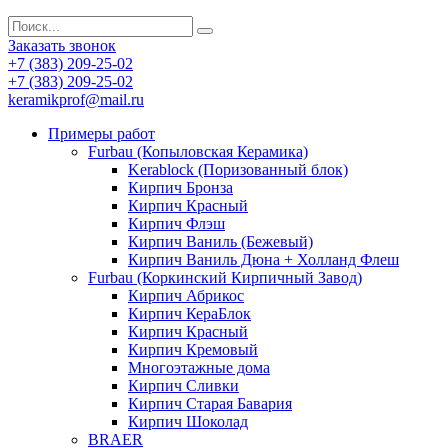
Заказать звонок
+7 (383) 209-25-02
+7 (383) 209-25-02
keramikprof@mail.ru
Примеры работ
Furbau (Копыловская Керамика)
Kerablock (Поризованный блок)
Кирпич Бронза
Кирпич Красный
Кирпич Флэш
Кирпич Ваниль (Бежевый)
Кирпич Ваниль Дюна + Холланд Флеш
Furbau (Коркинский Кирпичный Завод)
Кирпич Абрикос
Кирпич КераБлок
Кирпич Красный
Кирпич Кремовый
Многоэтажные дома
Кирпич Сливки
Кирпич Старая Бавария
Кирпич Шоколад
BRAER