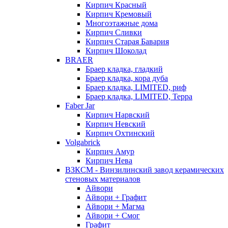
Кирпич Красный
Кирпич Кремовый
Многоэтажные дома
Кирпич Сливки
Кирпич Старая Бавария
Кирпич Шоколад
BRAER
Браер кладка, гладкий
Браер кладка, кора дуба
Браер кладка, LIMITED, риф
Браер кладка, LIMITED, Терра
Faber Jar
Кирпич Нарвский
Кирпич Невский
Кирпич Охтинский
Volgabrick
Кирпич Амур
Кирпич Нева
ВЗКСМ - Винзилинский завод керамических
стеновых материалов
Айвори
Айвори + Графит
Айвори + Магма
Айвори + Смог
Графит