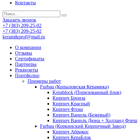
Контакты
Заказать звонок
+7 (383) 209-25-02
+7 (383) 209-25-02
keramikprof@mail.ru
О компании
Отзывы
Сертификаты
Партнеры
Реквизиты
Портфолио
Примеры работ
Furbau (Копыловская Керамика)
Kerablock (Поризованный блок)
Кирпич Бронза
Кирпич Красный
Кирпич Флэш
Кирпич Ваниль (Бежевый)
Кирпич Ваниль Дюна + Холланд Флеш
Furbau (Коркинский Кирпичный Завод)
Кирпич Абрикос
Кирпич КераБлок