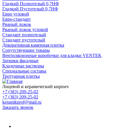
Гладкий Полнотелый 0,7НФ
Гладкий Пустотелый 0,7НФ
Евро угловой
Евро-стандарт
Рваный ложок
Рваный ложок угловой
Стандарт полнотелый
Стандарт пустотелый
Декоративная каменная плитка
Сопутствующие товары
Вентиляционные коробочки для кладки VENTEK
Затирки фасадные
Кладочные растворы
Специальные составы
Тротуарная плитка
Лицевой и керамический кирпич
+7 (383) 209-25-02
+7 (383) 209-25-02
keramikprof@mail.ru
Заказать звонок