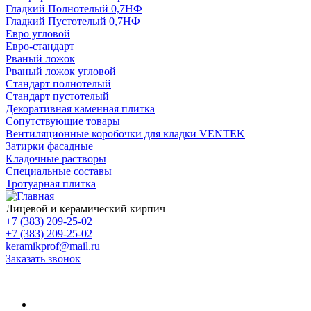
Гладкий Полнотелый 0,7НФ
Гладкий Пустотелый 0,7НФ
Евро угловой
Евро-стандарт
Рваный ложок
Рваный ложок угловой
Стандарт полнотелый
Стандарт пустотелый
Декоративная каменная плитка
Сопутствующие товары
Вентиляционные коробочки для кладки VENTEK
Затирки фасадные
Кладочные растворы
Специальные составы
Тротуарная плитка
Лицевой и керамический кирпич
+7 (383) 209-25-02
+7 (383) 209-25-02
keramikprof@mail.ru
Заказать звонок