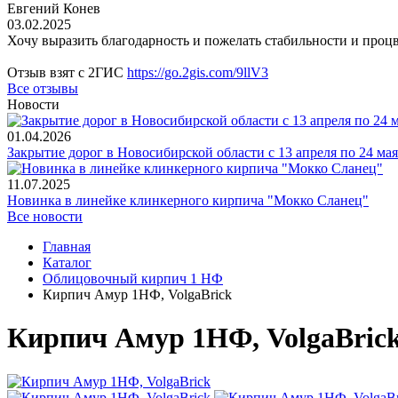
Евгений Конев
03.02.2025
Хочу выразить благодарность и пожелать стабильности и проц
Отзыв взят с 2ГИС
https://go.2gis.com/9llV3
Все отзывы
Новости
01.04.2026
Закрытие дорог в Новосибирской области с 13 апреля по 24 мая
11.07.2025
Новинка в линейке клинкерного кирпича "Мокко Сланец"
Все новости
Главная
Каталог
Облицовочный кирпич 1 НФ
Кирпич Амур 1НФ, VolgaBrick
Кирпич Амур 1НФ, VolgaBric