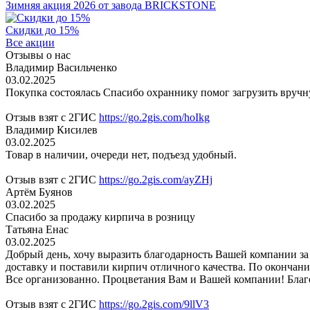
Зимняя акция 2026 от завода BRICKSTONE
Скидки до 15%
Все акции
Отзывы о нас
Владимир Васильченко
03.02.2025
Покупка состоялась Спасибо охраннику помог загрузить вруч
Отзыв взят с 2ГИС
https://go.2gis.com/hoIkg
Владимир Кисилев
03.02.2025
Товар в наличии, очереди нет, подъезд удобный.
Отзыв взят с 2ГИС
https://go.2gis.com/ayZHj
Артём Буянов
03.02.2025
Спасибо за продажу кирпича в розницу
Татьяна Енас
03.02.2025
Добрый день, хочу выразить благодарность Вашей компании за
доставку и поставили кирпич отличного качества. По окончани
Все организованно. Процветания Вам и Вашей компании! Бла
Отзыв взят с 2ГИС
https://go.2gis.com/9llV3